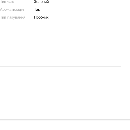
Тип чаю
Зелений
Ароматизація
Так
Тип пакування
Пробник