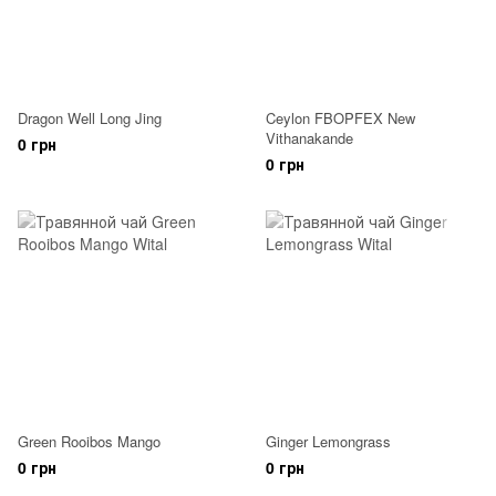
Dragon Well Long Jing
Ceylon FBOPFEX New
Vithanakande
0 грн
0 грн
Green Rooibos Mango
Ginger Lemongrass
0 грн
0 грн