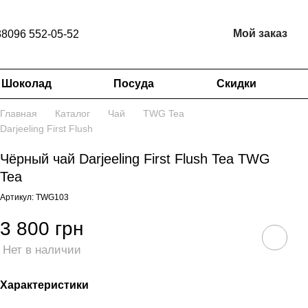
Мой заказ
38096 552-05-52
Шоколад
Посуда
Скидки
Главная
Каталог
Чай
TWG Tea
Darjeeling First Flush
Чёрный чай Darjeeling First Flush Tea TWG
Tea
Артикул: TWG103
3 800 грн
Нет в наличии
Характеристики