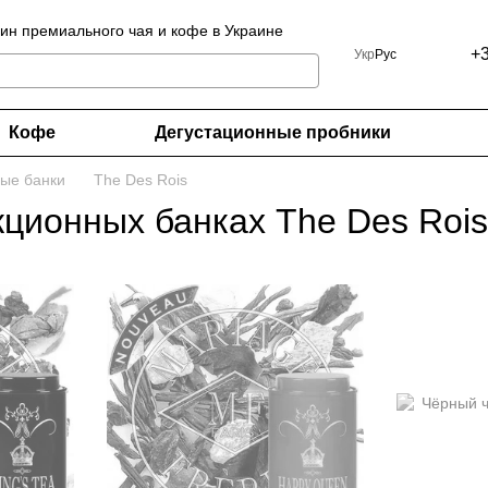
ин премиального чая и кофе в Украине
+
Укр
Рус
Кофе
Дегустационные пробники
ые банки
The Des Rois
кционных банках The Des Rois